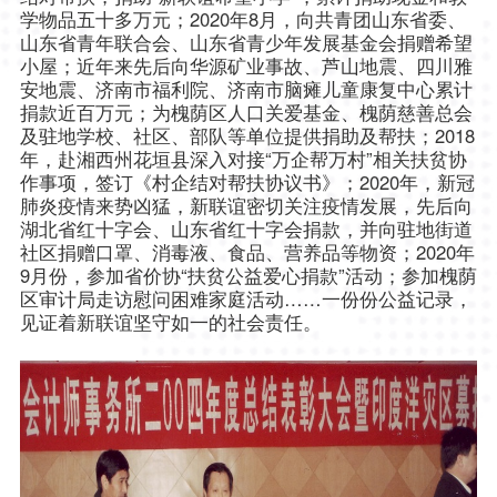
学物品五十多万元；2020年8月，向共青团山东省委、
山东省青年联合会、山东省青少年发展基金会捐赠希望
小屋；近年来先后向华源矿业事故、芦山地震、四川雅
安地震、济南市福利院、济南市脑瘫儿童康复中心累计
捐款近百万元；为槐荫区人口关爱基金、槐荫慈善总会
及驻地学校、社区、部队等单位提供捐助及帮扶；2018
年，赴湘西州花垣县深入对接“万企帮万村”相关扶贫协
作事项，签订《村企结对帮扶协议书》；2020年，新冠
肺炎疫情来势凶猛，新联谊密切关注疫情发展，先后向
湖北省红十字会、山东省红十字会捐款，并向驻地街道
社区捐赠口罩、消毒液、食品、营养品等物资；2020年
9月份，参加省价协“扶贫公益爱心捐款”活动；参加槐荫
区审计局走访慰问困难家庭活动……一份份公益记录，
见证着新联谊坚守如一的社会责任。