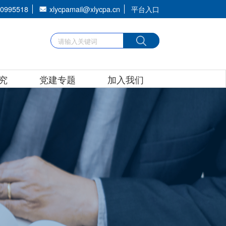
80995518
xlycpamail@xlycpa.cn
平台入口
究
党建专题
加入我们