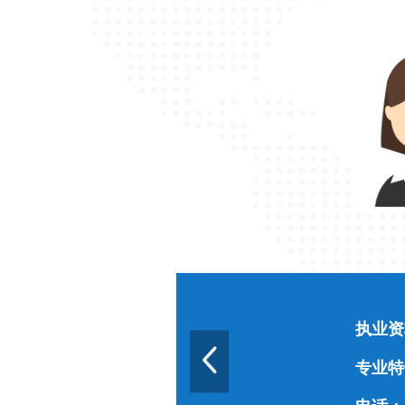
徐领
王友华
执业资
专业特