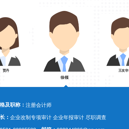
贾丹
王友华
徐领
格及职称：
注册会计师
长：
企业改制专项审计 企业年报审计 尽职调查