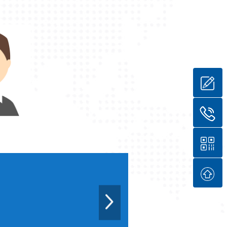
贾丹
徐领